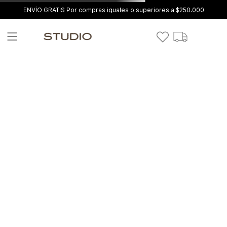
ENVÍO GRATIS Por compras iguales o superiores a $250.000