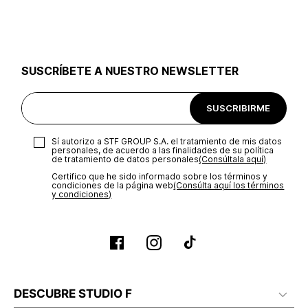
utilizar el mismo empaque en que te entregamos tu pedido o
utilizar un empaque de tu preferencia, sin embargo es
importante que el empaque sea el adecuado según la
naturaleza del producto para que no se vea afectada su
integridad durante el proceso de transporte. El costo del
SUSCRÍBETE A NUESTRO NEWSLETTER
transporte será asumido por STF GROUP S.A.
Recuerda que para el trámite del envío deberás contactarte
SUSCRIBIRME
con un agente de servicio al cliente quien te indicará los
pasos a seguir y posteriormente programará la recogida del
producto en la dirección acordada.
Sí autorizo a STF GROUP S.A. el tratamiento de mis datos
personales, de acuerdo a las finalidades de su política
de tratamiento de datos personales‎
(Consúltala aquí)
Certifico que he sido informado sobre los términos y
condiciones de la página web‎
(Consúlta aquí los términos
y condiciones)
DESCUBRE STUDIO F