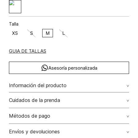
Talla
XS
S
M
L
GUIA DE TALLAS
Asesoría personalizada
Información del producto
Rayón 100% 100.00% rayón/rayon
Cuidados de la prenda
Lavar a mano por separado / no dejar en remojo / no
Métodos de pago
retorcer / no planchar con vapor puede causar daño
irreversible
Tarjetas de crédito: Visa, Dinners, Master Card y American
Envíos y devoluciones
Express.