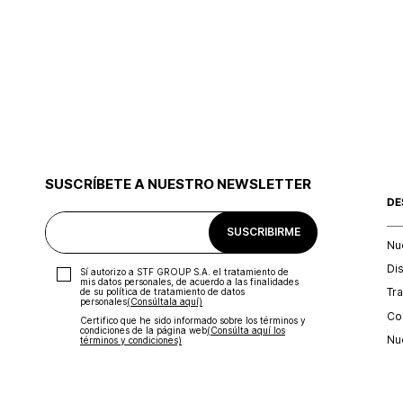
SUSCRÍBETE A NUESTRO NEWSLETTER
DE
SUSCRIBIRME
Nu
Di
Sí autorizo a STF GROUP S.A. el tratamiento de
mis datos personales, de acuerdo a las finalidades
Tr
de su política de tratamiento de datos
personales‎
(Consúltala aquí)
Con
Certifico que he sido informado sobre los términos y
condiciones de la página web‎
(Consúlta aquí los
Nu
términos y condiciones)