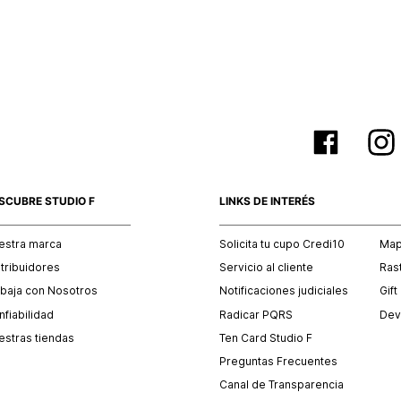
empaque 
no se vea
El costo 
Recuerda 
agente de
posterior
acordada
SCUBRE STUDIO F
LINKS DE INTERÉS
estra marca
Solicita tu cupo Credi10
Mapa
stribuidores
Servicio al cliente
Ras
abaja con Nosotros
Notificaciones judiciales
Gift
fiabilidad
Radicar PQRS
Dev
estras tiendas
Ten Card Studio F
Preguntas Frecuentes
Canal de Transparencia