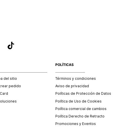
sea el adecuado según la naturaleza del producto para que
 afectada su integridad durante el proceso de transporte.
del transporte será asumido por STF GROUP S.A.
que para el trámite del envío deberás contactarte con un
 servicio al cliente quien te indicará los pasos a seguir y
mente programará la recogida del producto en la dirección
.
POLÍTICAS
 del sitio
Términos y condiciones
trear pedido
Aviso de privacidad
 Card
Políticas de Protección de Datos
oluciones
Política de Uso de Cookies
Política comercial de cambios
Política Derecho de Retracto
Promociones y Eventos