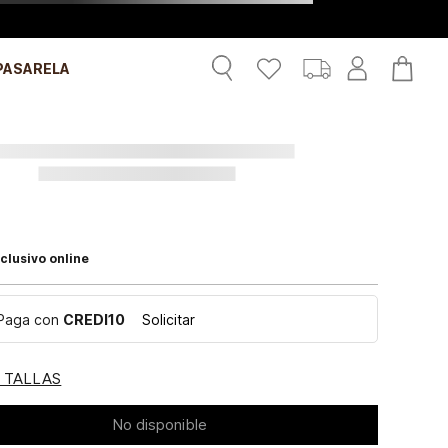
PASARELA
clusivo online
Paga con
CREDI10
Solicitar
E TALLAS
No disponible