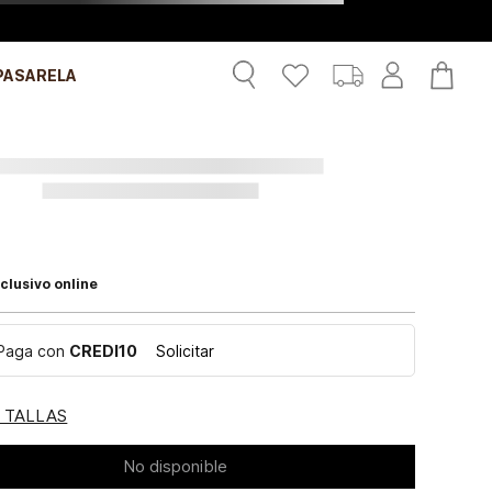
PASARELA
clusivo online
Paga con
CREDI10
Solicitar
E TALLAS
No disponible