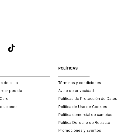
sea el adecuado según la naturaleza del producto para que
 afectada su integridad durante el proceso de transporte.
del transporte será asumido por STF GROUP S.A.
que para el trámite del envío deberás contactarte con un
 servicio al cliente quien te indicará los pasos a seguir y
mente programará la recogida del producto en la dirección
.
POLÍTICAS
 del sitio
Términos y condiciones
trear pedido
Aviso de privacidad
 Card
Políticas de Protección de Datos
oluciones
Política de Uso de Cookies
Política comercial de cambios
Política Derecho de Retracto
Promociones y Eventos