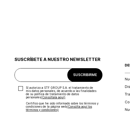
SUSCRÍBETE A NUESTRO NEWSLETTER
DE
SUSCRIBIRME
Nu
Di
Sí autorizo a STF GROUP S.A. el tratamiento de
mis datos personales, de acuerdo a las finalidades
Tr
de su política de tratamiento de datos
personales‎
(Consúltala aquí)
Con
Certifico que he sido informado sobre los términos y
condiciones de la página web‎
(Consúlta aquí los
Nu
términos y condiciones)