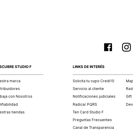
empaque 
no se vea
El costo 
Recuerda 
agente de
posterior
acordada
SCUBRE STUDIO F
LINKS DE INTERÉS
estra marca
Solicita tu cupo Credi10
Mapa
stribuidores
Servicio al cliente
Ras
abaja con Nosotros
Notificaciones judiciales
Gift
fiabilidad
Radicar PQRS
Dev
estras tiendas
Ten Card Studio F
Preguntas Frecuentes
Canal de Transparencia