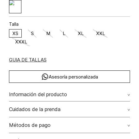
Talla
XS
S
M
L
XL
XXL
XXXL
GUIA DE TALLAS
Asesoría personalizada
Información del producto
Blusa crop de tiras con entorche poliamida 77% elastano 23%
Cuidados de la prenda
77.00% poliamida/polyamide23.00% elastano/elastane
No dejar en remojo /lavar por separado / no utilizar
Métodos de pago
detergentes con cloro / no retorcer / exprimir/ secado a
la sombra