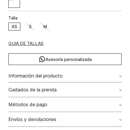
Talla
XS
S
M
GUIA DE TALLAS
Asesoría personalizada
Información del producto
Ramio 40% algodón 35% lino 25% ramio 40.00%algodón
Cuidados de la prenda
35.00%lino 25.00%
Lavado profesional en seco los tonos oscuros sueltan
Métodos de pago
color con la fricción
Tarjetas de crédito: Visa, Dinners, Master Card y American
Envíos y devoluciones
No lavar
Express.