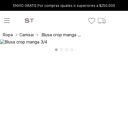
ENVÍO GRATIS Por compras iguales o superiores a $250.000
Blusa crop manga 3/4
Ropa
Camisas y blusas