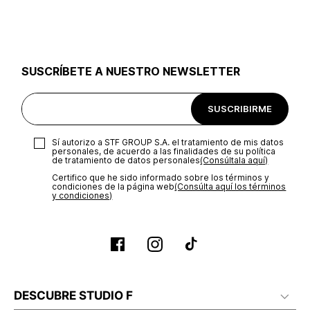
utilizar el mismo empaque en que te entregamos tu pedido o
utilizar un empaque de tu preferencia, sin embargo es
importante que el empaque sea el adecuado según la
naturaleza del producto para que no se vea afectada su
integridad durante el proceso de transporte. El costo del
SUSCRÍBETE A NUESTRO NEWSLETTER
transporte será asumido por STF GROUP S.A.
Recuerda que para el trámite del envío deberás contactarte
SUSCRIBIRME
con un agente de servicio al cliente quien te indicará los
pasos a seguir y posteriormente programará la recogida del
producto en la dirección acordada.
Sí autorizo a STF GROUP S.A. el tratamiento de mis datos
personales, de acuerdo a las finalidades de su política
de tratamiento de datos personales‎
(Consúltala aquí)
Certifico que he sido informado sobre los términos y
condiciones de la página web‎
(Consúlta aquí los términos
y condiciones)
DESCUBRE STUDIO F