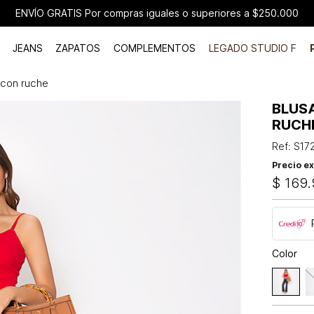
ENVÍO GRATIS Por compras iguales o superiores a $250.000
JEANS
ZAPATOS
COMPLEMENTOS
LEGADO STUDIO F
a con ruche
BLUSA
RUCH
Ref
:
S17
Precio ex
$
169
.
Color