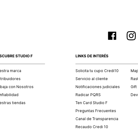
SCUBRE STUDIO F
LINKS DE INTERÉS
estra marca
Solicita tu cupo Credi10
Mapa
stribuidores
Servicio al cliente
Ras
abaja con Nosotros
Notificaciones judiciales
Gift
fiabilidad
Radicar PQRS
Dev
estras tiendas
Ten Card Studio F
Preguntas Frecuentes
Canal de Transparencia
Recaudo Credi 10