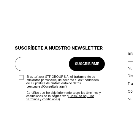
SUSCRÍBETE A NUESTRO NEWSLETTER
DE
SUSCRIBIRME
Nu
Di
Sí autorizo a STF GROUP S.A. el tratamiento de
mis datos personales, de acuerdo a las finalidades
Tr
de su política de tratamiento de datos
personales‎
(Consúltala aquí)
Con
Certifico que he sido informado sobre los términos y
condiciones de la página web‎
(Consúlta aquí los
Nu
términos y condiciones)