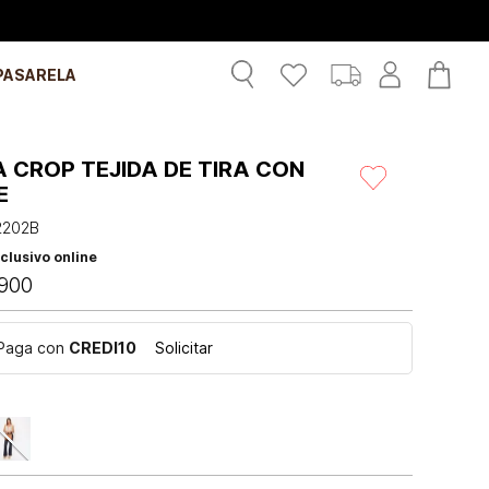
PASARELA
 CROP TEJIDA DE TIRA CON
E
2202B
clusivo online
900
Paga con
CREDI10
Solicitar