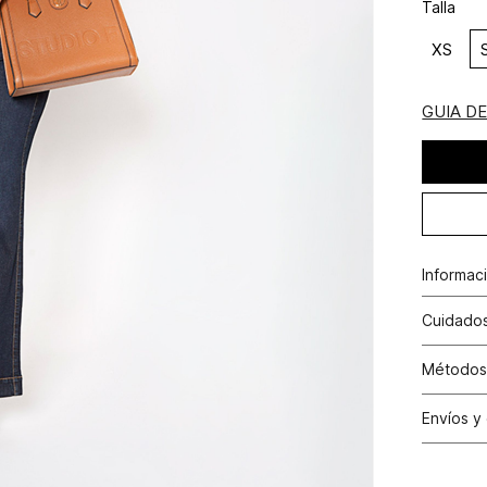
Talla
XS
GUIA D
Informac
Viscosa 
Cuidados
poliamid
Lavar a 
Métodos
contacto
Tarjetas 
Envíos y
N
Tarjetas 
Cambio
Otros: Pa
N
productos