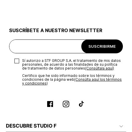
utilizar el mismo empaque en que te entregamos tu pedido o
utilizar un empaque de tu preferencia, sin embargo es
importante que el empaque sea el adecuado según la
naturaleza del producto para que no se vea afectada su
integridad durante el proceso de transporte. El costo del
SUSCRÍBETE A NUESTRO NEWSLETTER
transporte será asumido por STF GROUP S.A.
Recuerda que para el trámite del envío deberás contactarte
SUSCRIBIRME
con un agente de servicio al cliente quien te indicará los
pasos a seguir y posteriormente programará la recogida del
producto en la dirección acordada.
Sí autorizo a STF GROUP S.A. el tratamiento de mis datos
personales, de acuerdo a las finalidades de su política
de tratamiento de datos personales‎
(Consúltala aquí)
Certifico que he sido informado sobre los términos y
condiciones de la página web‎
(Consúlta aquí los términos
y condiciones)
DESCUBRE STUDIO F