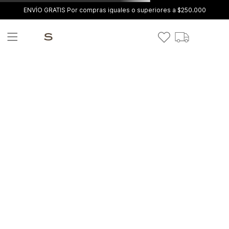
ENVÍO GRATIS Por compras iguales o superiores a $250.000