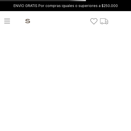
ENVÍO GRATIS Por compras iguales o superiores a $250.000