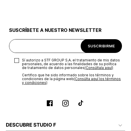
utilizar el mismo empaque en que te entregamos tu pedido o
utilizar un empaque de tu preferencia, sin embargo es
importante que el empaque sea el adecuado según la
naturaleza del producto para que no se vea afectada su
integridad durante el proceso de transporte. El costo del
SUSCRÍBETE A NUESTRO NEWSLETTER
transporte será asumido por STF GROUP S.A.
Recuerda que para el trámite del envío deberás contactarte
SUSCRIBIRME
con un agente de servicio al cliente quien te indicará los
pasos a seguir y posteriormente programará la recogida del
producto en la dirección acordada.
Sí autorizo a STF GROUP S.A. el tratamiento de mis datos
personales, de acuerdo a las finalidades de su política
de tratamiento de datos personales‎
(Consúltala aquí)
Certifico que he sido informado sobre los términos y
condiciones de la página web‎
(Consúlta aquí los términos
y condiciones)
DESCUBRE STUDIO F