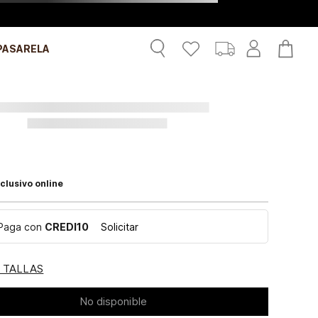
PASARELA
clusivo online
Paga con
CREDI10
Solicitar
E TALLAS
No disponible