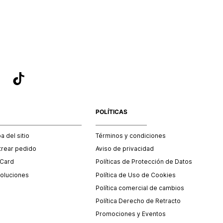
sea el adecuado según la naturaleza del producto para que
 afectada su integridad durante el proceso de transporte.
del transporte será asumido por STF GROUP S.A.
que para el trámite del envío deberás contactarte con un
 servicio al cliente quien te indicará los pasos a seguir y
mente programará la recogida del producto en la dirección
.
POLÍTICAS
 del sitio
Términos y condiciones
trear pedido
Aviso de privacidad
 Card
Políticas de Protección de Datos
oluciones
Política de Uso de Cookies
Política comercial de cambios
Política Derecho de Retracto
Promociones y Eventos