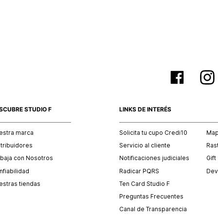
empaque 
no se vea
El costo 
Recuerda 
agente de
posterior
acordada
SCUBRE STUDIO F
LINKS DE INTERÉS
estra marca
Solicita tu cupo Credi10
Mapa
stribuidores
Servicio al cliente
Ras
abaja con Nosotros
Notificaciones judiciales
Gift
fiabilidad
Radicar PQRS
Dev
estras tiendas
Ten Card Studio F
Preguntas Frecuentes
Canal de Transparencia