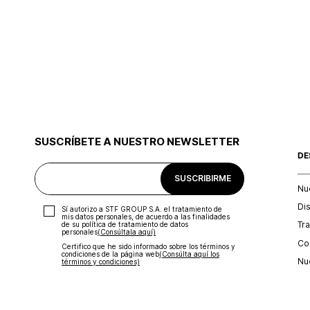
SUSCRÍBETE A NUESTRO NEWSLETTER
DE
SUSCRIBIRME
Nu
Di
Sí autorizo a STF GROUP S.A. el tratamiento de
mis datos personales, de acuerdo a las finalidades
Tr
de su política de tratamiento de datos
personales‎
(Consúltala aquí)
Con
Certifico que he sido informado sobre los términos y
condiciones de la página web‎
(Consúlta aquí los
Nu
términos y condiciones)