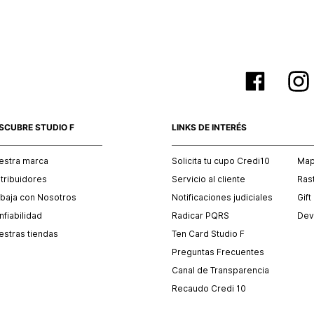
SCUBRE STUDIO F
LINKS DE INTERÉS
estra marca
Solicita tu cupo Credi10
Mapa
stribuidores
Servicio al cliente
Ras
abaja con Nosotros
Notificaciones judiciales
Gift
fiabilidad
Radicar PQRS
Dev
estras tiendas
Ten Card Studio F
Preguntas Frecuentes
Canal de Transparencia
Recaudo Credi 10