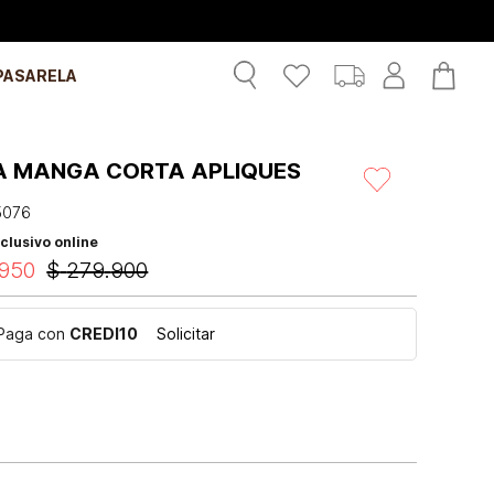
PASARELA
A MANGA CORTA APLIQUES
5076
clusivo online
950
$
279
.
900
Paga con
CREDI10
Solicitar