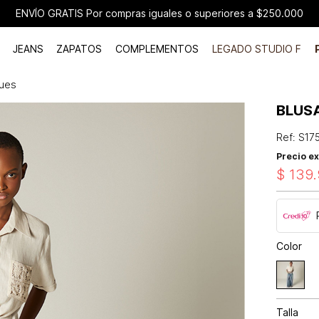
ENVÍO GRATIS Por compras iguales o superiores a $250.000
JEANS
ZAPATOS
COMPLEMENTOS
LEGADO STUDIO F
ques
BLUS
Ref
:
S17
Precio ex
$
139
.
Color
Talla