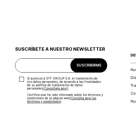
SUSCRÍBETE A NUESTRO NEWSLETTER
DE
SUSCRIBIRME
Nu
Di
Sí autorizo a STF GROUP S.A. el tratamiento de
mis datos personales, de acuerdo a las finalidades
Tr
de su política de tratamiento de datos
personales‎
(Consúltala aquí)
Con
Certifico que he sido informado sobre los términos y
condiciones de la página web‎
(Consúlta aquí los
Nu
términos y condiciones)