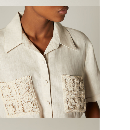
N
mayorista
de compra
que fue e
N
a través
de (15) d
N
Devoluc
S
mismo em
empaque d
empaque 
N
no se vea
El costo 
L
Recuerda 
agente de
posterior
acordada