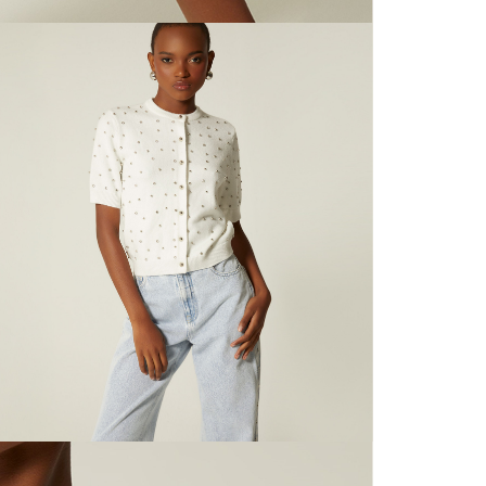
mayorista
de compra
N
que fue e
a través
N
de (15) d
L
Devoluc
mismo em
empaque d
S
empaque 
no se vea
N
El costo 
N
Recuerda 
agente de
posterior
acordada