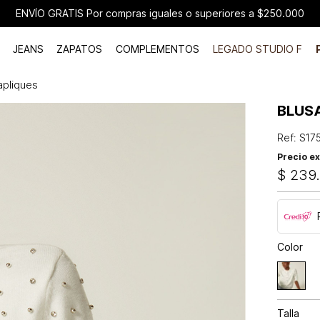
ENVÍO GRATIS Por compras iguales o superiores a $250.000
JEANS
ZAPATOS
COMPLEMENTOS
LEGADO STUDIO F
apliques
BLUS
Ref
:
S17
Precio ex
$
239
Color
Talla