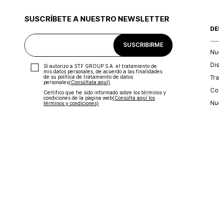
SUSCRÍBETE A NUESTRO NEWSLETTER
DE
SUSCRIBIRME
Nu
Di
Sí autorizo a STF GROUP S.A. el tratamiento de
mis datos personales, de acuerdo a las finalidades
Tr
de su política de tratamiento de datos
personales‎
(Consúltala aquí)
Con
Certifico que he sido informado sobre los términos y
condiciones de la página web‎
(Consúlta aquí los
Nu
términos y condiciones)