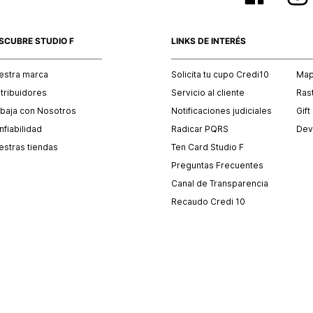
SCUBRE STUDIO F
LINKS DE INTERÉS
estra marca
Solicita tu cupo Credi10
Mapa
stribuidores
Servicio al cliente
Ras
abaja con Nosotros
Notificaciones judiciales
Gift
fiabilidad
Radicar PQRS
Dev
estras tiendas
Ten Card Studio F
Preguntas Frecuentes
Canal de Transparencia
Recaudo Credi 10