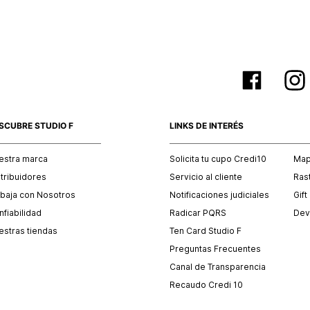
SCUBRE STUDIO F
LINKS DE INTERÉS
estra marca
Solicita tu cupo Credi10
Mapa
stribuidores
Servicio al cliente
Ras
abaja con Nosotros
Notificaciones judiciales
Gift
fiabilidad
Radicar PQRS
Dev
estras tiendas
Ten Card Studio F
Preguntas Frecuentes
Canal de Transparencia
Recaudo Credi 10