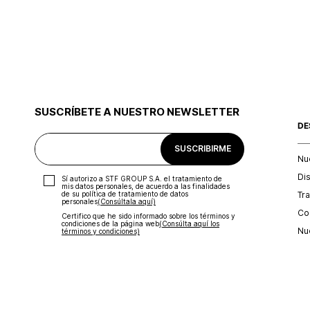
SUSCRÍBETE A NUESTRO NEWSLETTER
DE
SUSCRIBIRME
Nu
Di
Sí autorizo a STF GROUP S.A. el tratamiento de
mis datos personales, de acuerdo a las finalidades
Tr
de su política de tratamiento de datos
personales‎
(Consúltala aquí)
Con
Certifico que he sido informado sobre los términos y
condiciones de la página web‎
(Consúlta aquí los
Nu
términos y condiciones)