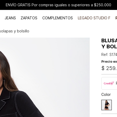
ENVÍO GRATIS Por compras iguales o superiores a $250.000
JEANS
ZAPATOS
COMPLEMENTOS
LEGADO STUDIO F
olapas y bolsillo
BLUS
Y BOL
Ref
:
S17
Precio ex
$
259
.
Color