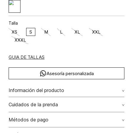
Talla
XS
S
M
L
XL
XXL
XXXL
GUIA DE TALLAS
Asesoría personalizada
Información del producto
Algodón 70% elastano 3% poliamida 27% 70.00%
Cuidados de la prenda
algodón/cotton27.00% poliamida/polyamide3.00%
elastano/elastane
Lavar a mano por separado / no dejar en remojo / no
Métodos de pago
retorcer / no planchar con vapor puede causar daño
irreversible