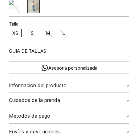
Talla
XS
S
M
L
GUIA DE TALLAS
Asesoría personalizada
Información del producto
viscosa 70% poliamida 30% 70.00% viscosa/viscose30.00%
Cuidados de la prenda
poliamida/polyamide
Lavado profesional en seco. evite el roce de la prenda
Métodos de pago
con accesorios ya que ocasiona daños irreversibles
Tarjetas de crédito: Visa, Dinners, Master Card y American
Envíos y devoluciones
No lavar
Express.