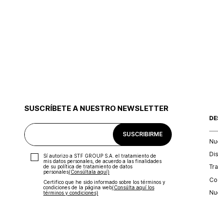
SUSCRÍBETE A NUESTRO NEWSLETTER
DE
SUSCRIBIRME
Nu
Di
Sí autorizo a STF GROUP S.A. el tratamiento de
mis datos personales, de acuerdo a las finalidades
Tr
de su política de tratamiento de datos
personales‎
(Consúltala aquí)
Con
Certifico que he sido informado sobre los términos y
condiciones de la página web‎
(Consúlta aquí los
Nu
términos y condiciones)