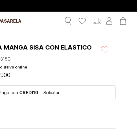
PASARELA
A MANGA SISA CON ELASTICO
4815G
clusivo online
.
900
Paga con
CREDI10
Solicitar