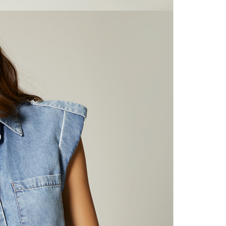
N
mayorista
de compra
que fue e
N
a través
de (15) d
L
Devoluc
S
mismo em
empaque d
empaque 
N
no se vea
El costo 
N
Recuerda 
agente de
posterior
acordada