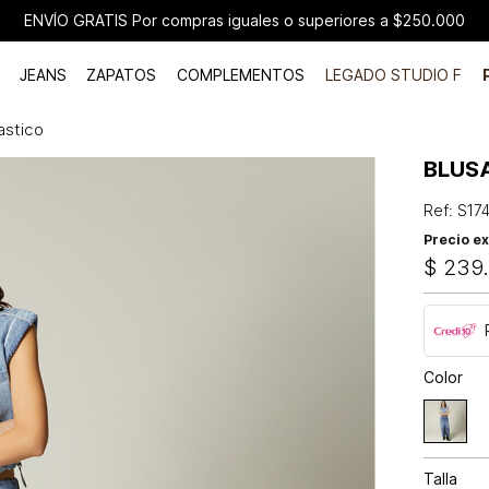
ENVÍO GRATIS Por compras iguales o superiores a $250.000
JEANS
ZAPATOS
COMPLEMENTOS
LEGADO STUDIO F
astico
BLUS
Ref
:
S17
Precio ex
$
239
Color
Talla