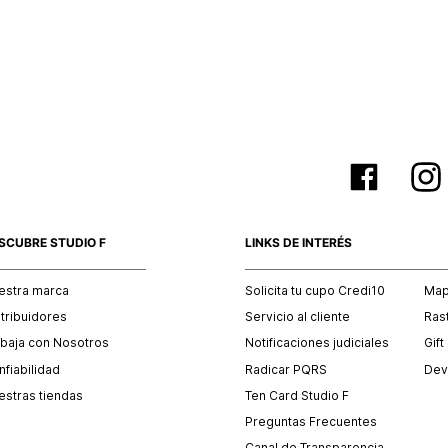
SCUBRE STUDIO F
LINKS DE INTERÉS
estra marca
Solicita tu cupo Credi10
Mapa
stribuidores
Servicio al cliente
Ras
abaja con Nosotros
Notificaciones judiciales
Gift
fiabilidad
Radicar PQRS
Dev
estras tiendas
Ten Card Studio F
Preguntas Frecuentes
Canal de Transparencia