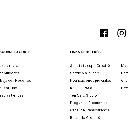
SCUBRE STUDIO F
LINKS DE INTERÉS
estra marca
Solicita tu cupo Credi10
Mapa
stribuidores
Servicio al cliente
Ras
abaja con Nosotros
Notificaciones judiciales
Gift
fiabilidad
Radicar PQRS
Dev
estras tiendas
Ten Card Studio F
Preguntas Frecuentes
Canal de Transparencia
Recaudo Credi 10