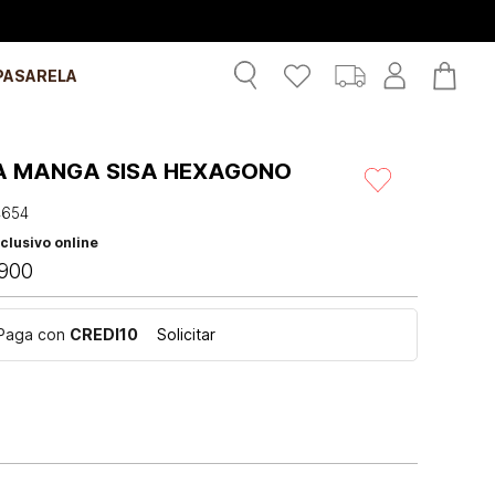
PASARELA
A MANGA SISA HEXAGONO
4654
clusivo online
900
Paga con
CREDI10
Solicitar