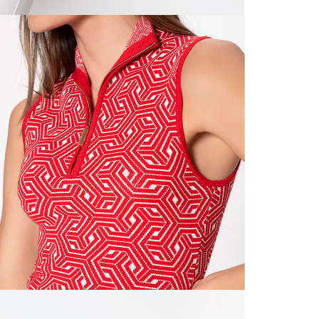
N
mayorista
de compra
que fue e
N
a través
de (15) d
N
Devoluc
L
mismo em
empaque d
empaque 
S
no se vea
El costo 
S
Recuerda 
agente de
posterior
acordada