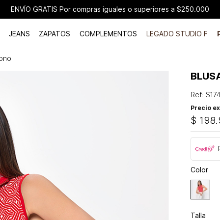
ENVÍO GRATIS Por compras iguales o superiores a $250.000
JEANS
ZAPATOS
COMPLEMENTOS
LEGADO STUDIO F
gono
BLUS
Ref
:
S17
Precio ex
$
198
.
Color
Talla