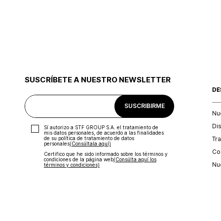
SUSCRÍBETE A NUESTRO NEWSLETTER
DE
SUSCRIBIRME
Nu
Di
Sí autorizo a STF GROUP S.A. el tratamiento de
mis datos personales, de acuerdo a las finalidades
Tr
de su política de tratamiento de datos
personales‎
(Consúltala aquí)
Con
Certifico que he sido informado sobre los términos y
condiciones de la página web‎
(Consúlta aquí los
Nu
términos y condiciones)