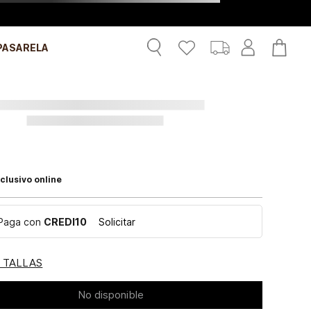
PASARELA
clusivo online
Paga con
CREDI10
Solicitar
E TALLAS
No disponible