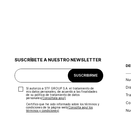
SUSCRÍBETE A NUESTRO NEWSLETTER
DE
SUSCRIBIRME
Nu
Di
Sí autorizo a STF GROUP S.A. el tratamiento de
mis datos personales, de acuerdo a las finalidades
Tr
de su política de tratamiento de datos
personales‎
(Consúltala aquí)
Con
Certifico que he sido informado sobre los términos y
condiciones de la página web‎
(Consúlta aquí los
Nu
términos y condiciones)