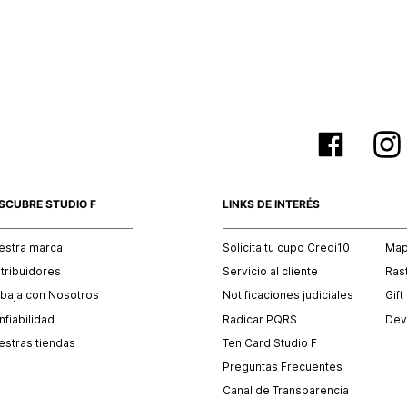
empaque 
no se vea
El costo 
Recuerda 
agente de
posterior
acordada
SCUBRE STUDIO F
LINKS DE INTERÉS
estra marca
Solicita tu cupo Credi10
Mapa
stribuidores
Servicio al cliente
Ras
abaja con Nosotros
Notificaciones judiciales
Gift
fiabilidad
Radicar PQRS
Dev
estras tiendas
Ten Card Studio F
Preguntas Frecuentes
Canal de Transparencia