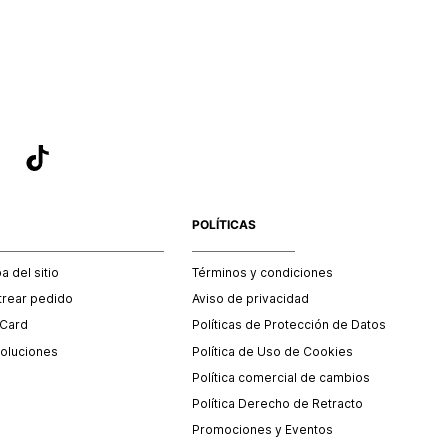
sea el adecuado según la naturaleza del producto para que
 afectada su integridad durante el proceso de transporte.
del transporte será asumido por STF GROUP S.A.
que para el trámite del envío deberás contactarte con un
 servicio al cliente quien te indicará los pasos a seguir y
mente programará la recogida del producto en la dirección
.
POLÍTICAS
 del sitio
Términos y condiciones
trear pedido
Aviso de privacidad
 Card
Políticas de Protección de Datos
oluciones
Política de Uso de Cookies
Política comercial de cambios
Política Derecho de Retracto
Promociones y Eventos