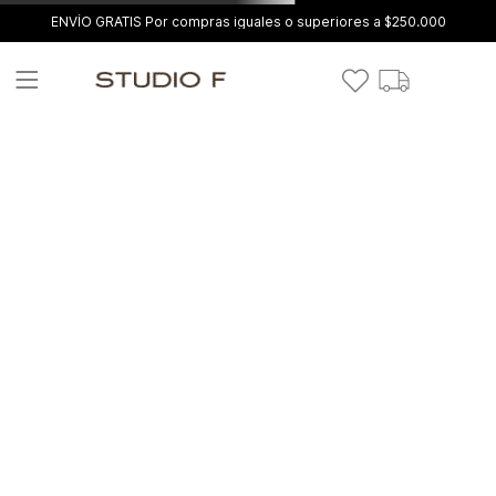
ENVÍO GRATIS Por compras iguales o superiores a $250.000