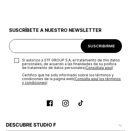
utilizar el mismo empaque en que te entregamos tu pedido o
utilizar un empaque de tu preferencia, sin embargo es
importante que el empaque sea el adecuado según la
naturaleza del producto para que no se vea afectada su
integridad durante el proceso de transporte. El costo del
SUSCRÍBETE A NUESTRO NEWSLETTER
transporte será asumido por STF GROUP S.A.
Recuerda que para el trámite del envío deberás contactarte
SUSCRIBIRME
con un agente de servicio al cliente quien te indicará los
pasos a seguir y posteriormente programará la recogida del
producto en la dirección acordada.
Sí autorizo a STF GROUP S.A. el tratamiento de mis datos
personales, de acuerdo a las finalidades de su política
de tratamiento de datos personales‎
(Consúltala aquí)
Certifico que he sido informado sobre los términos y
condiciones de la página web‎
(Consúlta aquí los términos
y condiciones)
DESCUBRE STUDIO F