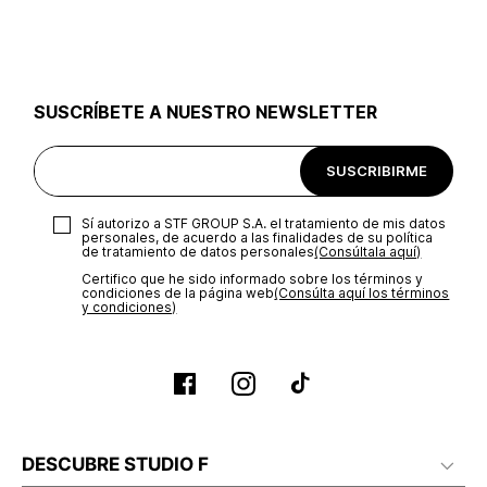
utilizar el mismo empaque en que te entregamos tu pedido o
utilizar un empaque de tu preferencia, sin embargo es
importante que el empaque sea el adecuado según la
naturaleza del producto para que no se vea afectada su
integridad durante el proceso de transporte. El costo del
SUSCRÍBETE A NUESTRO NEWSLETTER
transporte será asumido por STF GROUP S.A.
Recuerda que para el trámite del envío deberás contactarte
SUSCRIBIRME
con un agente de servicio al cliente quien te indicará los
pasos a seguir y posteriormente programará la recogida del
producto en la dirección acordada.
Sí autorizo a STF GROUP S.A. el tratamiento de mis datos
personales, de acuerdo a las finalidades de su política
de tratamiento de datos personales‎
(Consúltala aquí)
Certifico que he sido informado sobre los términos y
condiciones de la página web‎
(Consúlta aquí los términos
y condiciones)
DESCUBRE STUDIO F