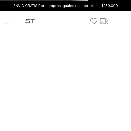
ENVÍO GRATIS Por compras iguales o superiores a $250.000