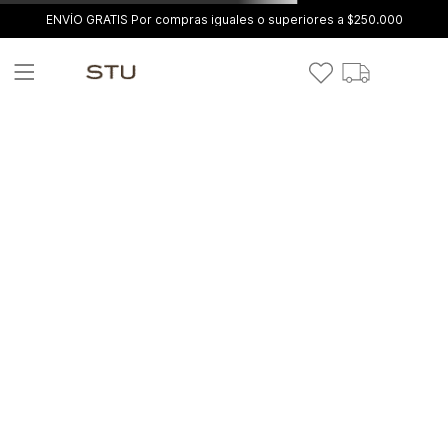
ENVÍO GRATIS Por compras iguales o superiores a $250.000