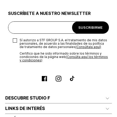
utilizar el mismo empaque en que te entregamos tu pedido o
utilizar un empaque de tu preferencia, sin embargo es
SUSCRÍBETE A NUESTRO NEWSLETTER
importante que el empaque sea el adecuado según la
naturaleza del producto para que no se vea afectada su
integridad durante el proceso de transporte. El costo del
SUSCRIBIRME
transporte será asumido por STF GROUP S.A.
Recuerda que para el trámite del envío deberás contactarte
Sí autorizo a STF GROUP S.A. el tratamiento de mis datos
con un agente de servicio al cliente quien te indicará los
personales, de acuerdo a las finalidades de su política
pasos a seguir y posteriormente programará la recogida del
de tratamiento de datos personales‎
(Consúltala aquí)
producto en la dirección acordada.
Certifico que he sido informado sobre los términos y
condiciones de la página web‎
(Consúlta aquí los términos
y condiciones)
DESCUBRE STUDIO F
LINKS DE INTERÉS