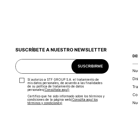
SUSCRÍBETE A NUESTRO NEWSLETTER
DE
SUSCRIBIRME
Nu
Di
Sí autorizo a STF GROUP S.A. el tratamiento de
mis datos personales, de acuerdo a las finalidades
Tr
de su política de tratamiento de datos
personales‎
(Consúltala aquí)
Con
Certifico que he sido informado sobre los términos y
condiciones de la página web‎
(Consúlta aquí los
Nu
términos y condiciones)