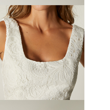
N
mayorista
de compra
que fue e
N
a través
de (15) d
N
Devoluc
L
mismo em
empaque d
empaque 
S
no se vea
El costo 
N
Recuerda 
agente de
posterior
acordada