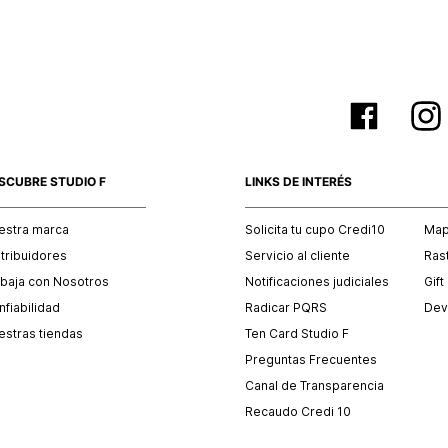
SCUBRE STUDIO F
LINKS DE INTERÉS
estra marca
Solicita tu cupo Credi10
Mapa
stribuidores
Servicio al cliente
Ras
abaja con Nosotros
Notificaciones judiciales
Gift
fiabilidad
Radicar PQRS
Dev
estras tiendas
Ten Card Studio F
Preguntas Frecuentes
Canal de Transparencia
Recaudo Credi 10