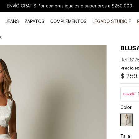
ENVÍO GRATIS Por compras iguales o superiores a $250.000
JEANS
ZAPATOS
COMPLEMENTOS
LEGADO STUDIO F
da
BLUS
Ref
:
S17
Precio ex
$
259
.
Color
Talla