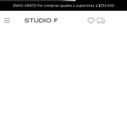
ENVÍO GRATIS Por compras iguales o superiores a $250.000