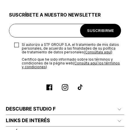
utilizar el mismo empaque en que te entregamos tu pedido o
utilizar un empaque de tu preferencia, sin embargo es
SUSCRÍBETE A NUESTRO NEWSLETTER
importante que el empaque sea el adecuado según la
naturaleza del producto para que no se vea afectada su
integridad durante el proceso de transporte. El costo del
SUSCRIBIRME
transporte será asumido por STF GROUP S.A.
Recuerda que para el trámite del envío deberás contactarte
Sí autorizo a STF GROUP S.A. el tratamiento de mis datos
con un agente de servicio al cliente quien te indicará los
personales, de acuerdo a las finalidades de su política
pasos a seguir y posteriormente programará la recogida del
de tratamiento de datos personales‎
(Consúltala aquí)
producto en la dirección acordada.
Certifico que he sido informado sobre los términos y
condiciones de la página web‎
(Consúlta aquí los términos
y condiciones)
DESCUBRE STUDIO F
LINKS DE INTERÉS