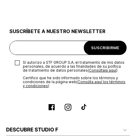
utilizar el mismo empaque en que te entregamos tu pedido o
utilizar un empaque de tu preferencia, sin embargo es
importante que el empaque sea el adecuado según la
naturaleza del producto para que no se vea afectada su
integridad durante el proceso de transporte. El costo del
SUSCRÍBETE A NUESTRO NEWSLETTER
transporte será asumido por STF GROUP S.A.
Recuerda que para el trámite del envío deberás contactarte
SUSCRIBIRME
con un agente de servicio al cliente quien te indicará los
pasos a seguir y posteriormente programará la recogida del
producto en la dirección acordada.
Sí autorizo a STF GROUP S.A. el tratamiento de mis datos
personales, de acuerdo a las finalidades de su política
de tratamiento de datos personales‎
(Consúltala aquí)
Certifico que he sido informado sobre los términos y
condiciones de la página web‎
(Consúlta aquí los términos
y condiciones)
DESCUBRE STUDIO F