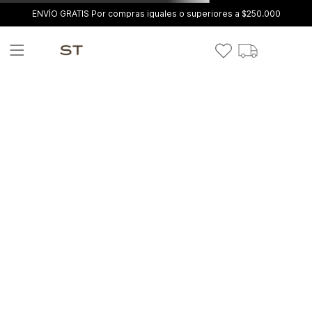
ENVÍO GRATIS Por compras iguales o superiores a $250.000