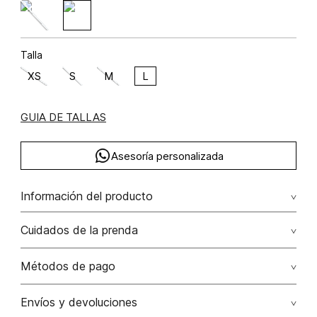
Talla
XS
S
M
L
GUIA DE TALLAS
Asesoría personalizada
Información del producto
Cuidados de la prenda
Lavar a mano. vaporizar por el revés
Métodos de pago
No usar lejia
Tarjetas de crédito: Visa, Dinners, Master Card y American
Envíos y devoluciones
Express.