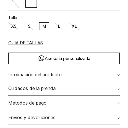
Talla
XS
S
M
L
XL
GUIA DE TALLAS
Asesoría personalizada
Información del producto
Rayón 64% elastano 4% poliéster 32% 64.00%
Cuidados de la prenda
rayón/rayon32.00% poliéster/polyester4.00%
elastano/elastane
Lavar a mano. vaporizar por el revés
Métodos de pago
No usar lejia
Tarjetas de crédito: Visa, Dinners, Master Card y American
Envíos y devoluciones
Express.
No secar en maquina secadora