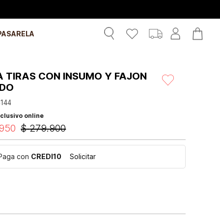
PASARELA
A TIRAS CON INSUMO Y FAJON
ADO
4144
clusivo online
950
$
279
.
900
Paga con
CREDI10
Solicitar