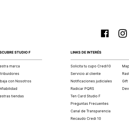
SCUBRE STUDIO F
LINKS DE INTERÉS
estra marca
Solicita tu cupo Credi10
Mapa
stribuidores
Servicio al cliente
Ras
abaja con Nosotros
Notificaciones judiciales
Gift
fiabilidad
Radicar PQRS
Dev
estras tiendas
Ten Card Studio F
Preguntas Frecuentes
Canal de Transparencia
Recaudo Credi 10