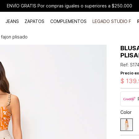
ENVÍO GRATIS Por compras iguales o superiores a $250.000
JEANS
ZAPATOS
COMPLEMENTOS
LEGADO STUDIO F
 fajon plisado
BLUS
PLIS
Ref
:
S17
Precio ex
$
139
.
Color