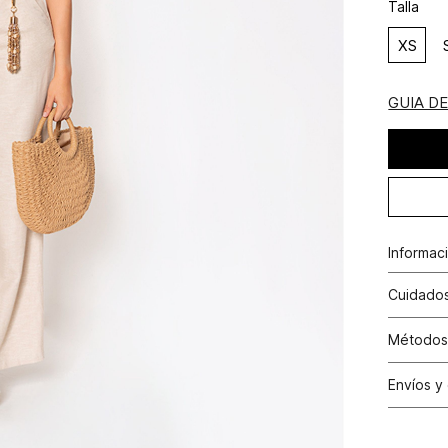
Talla
XS
GUIA D
Informac
Lino 55%
Cuidados
Lavar a m
Métodos
N
Tarjetas 
Envíos y
Tarjetas 
N
Cambio
Otros: Pa
productos