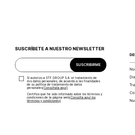
SUSCRÍBETE A NUESTRO NEWSLETTER
DE
SUSCRIBIRME
Nu
Di
Sí autorizo a STF GROUP S.A. el tratamiento de
mis datos personales, de acuerdo a las finalidades
Tr
de su política de tratamiento de datos
personales‎
(Consúltala aquí)
Con
Certifico que he sido informado sobre los términos y
condiciones de la página web‎
(Consúlta aquí los
Nu
términos y condiciones)