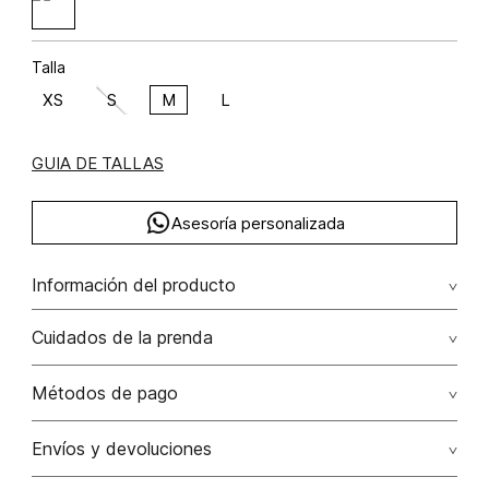
Talla
XS
S
M
L
GUIA DE TALLAS
Asesoría personalizada
Información del producto
Poliéster 100% 100.00% poliéster/polyester
Cuidados de la prenda
No dejar en remojo /lavar por separado / no utilizar
Métodos de pago
detergentes con cloro / no retorcer / exprimir/ secado a
la sombra
Tarjetas de crédito: Visa, Dinners, Master Card y American
Envíos y devoluciones
Express.
No usar lejia