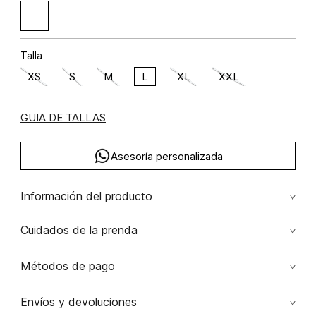
Talla
XS
S
M
L
XL
XXL
GUIA DE TALLAS
Asesoría personalizada
Información del producto
Lino 100% 100.00% lino/linen
Cuidados de la prenda
Lavado profesional en húmedo (w) planchar con vapor
Métodos de pago
puede causar daño irreversible
Tarjetas de crédito: Visa, Dinners, Master Card y American
Envíos y devoluciones
No lavar
Express.