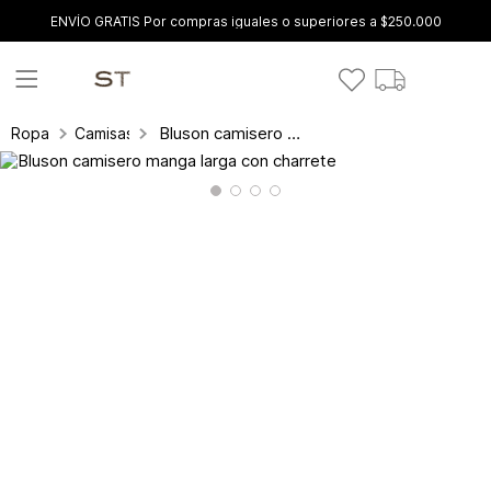
ENVÍO GRATIS Por compras iguales o superiores a $250.000
Bluson camisero manga larga con charrete
Ropa
Camisas y blusas