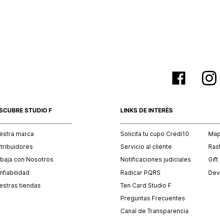
empaque 
no se vea
El costo 
Recuerda 
agente de
posterior
acordada
SCUBRE STUDIO F
LINKS DE INTERÉS
estra marca
Solicita tu cupo Credi10
Mapa
stribuidores
Servicio al cliente
Ras
abaja con Nosotros
Notificaciones judiciales
Gift
fiabilidad
Radicar PQRS
Dev
estras tiendas
Ten Card Studio F
Preguntas Frecuentes
Canal de Transparencia