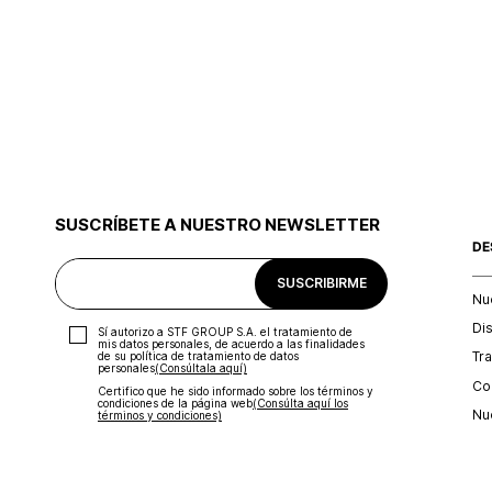
SUSCRÍBETE A NUESTRO NEWSLETTER
DE
SUSCRIBIRME
Nu
Di
Sí autorizo a STF GROUP S.A. el tratamiento de
mis datos personales, de acuerdo a las finalidades
Tr
de su política de tratamiento de datos
personales‎
(Consúltala aquí)
Con
Certifico que he sido informado sobre los términos y
condiciones de la página web‎
(Consúlta aquí los
Nu
términos y condiciones)