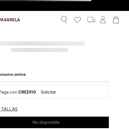
PASARELA
clusivo online
Paga con
CREDI10
Solicitar
E TALLAS
No disponible