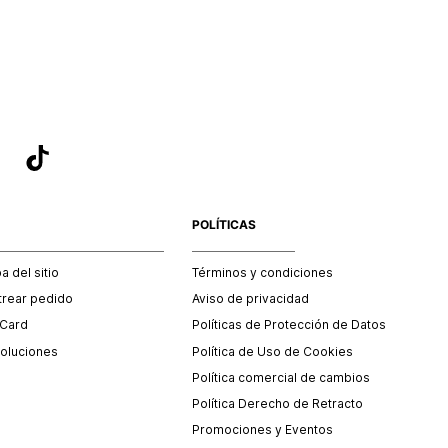
sea el adecuado según la naturaleza del producto para que
 afectada su integridad durante el proceso de transporte.
del transporte será asumido por STF GROUP S.A.
que para el trámite del envío deberás contactarte con un
 servicio al cliente quien te indicará los pasos a seguir y
mente programará la recogida del producto en la dirección
.
POLÍTICAS
 del sitio
Términos y condiciones
trear pedido
Aviso de privacidad
 Card
Políticas de Protección de Datos
oluciones
Política de Uso de Cookies
Política comercial de cambios
Política Derecho de Retracto
Promociones y Eventos