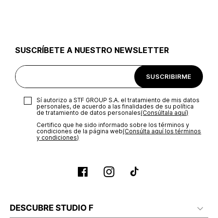
utilizar el mismo empaque en que te entregamos tu pedido o
utilizar un empaque de tu preferencia, sin embargo es
importante que el empaque sea el adecuado según la
naturaleza del producto para que no se vea afectada su
integridad durante el proceso de transporte. El costo del
SUSCRÍBETE A NUESTRO NEWSLETTER
transporte será asumido por STF GROUP S.A.
Recuerda que para el trámite del envío deberás contactarte
SUSCRIBIRME
con un agente de servicio al cliente quien te indicará los
pasos a seguir y posteriormente programará la recogida del
producto en la dirección acordada.
Sí autorizo a STF GROUP S.A. el tratamiento de mis datos
personales, de acuerdo a las finalidades de su política
de tratamiento de datos personales‎
(Consúltala aquí)
Certifico que he sido informado sobre los términos y
condiciones de la página web‎
(Consúlta aquí los términos
y condiciones)
DESCUBRE STUDIO F