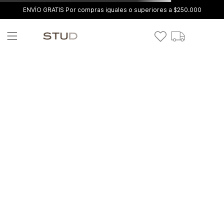
ENVÍO GRATIS Por compras iguales o superiores a $250.000