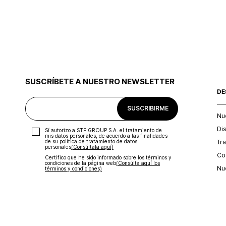
SUSCRÍBETE A NUESTRO NEWSLETTER
DE
SUSCRIBIRME
Nu
Di
Sí autorizo a STF GROUP S.A. el tratamiento de
mis datos personales, de acuerdo a las finalidades
Tr
de su política de tratamiento de datos
personales‎
(Consúltala aquí)
Con
Certifico que he sido informado sobre los términos y
condiciones de la página web‎
(Consúlta aquí los
Nu
términos y condiciones)