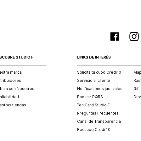
SCUBRE STUDIO F
LINKS DE INTERÉS
estra marca
Solicita tu cupo Credi10
Mapa
stribuidores
Servicio al cliente
Ras
abaja con Nosotros
Notificaciones judiciales
Gift
fiabilidad
Radicar PQRS
Dev
estras tiendas
Ten Card Studio F
Preguntas Frecuentes
Canal de Transparencia
Recaudo Credi 10