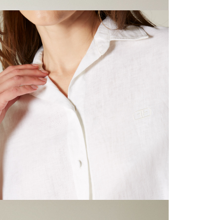
N
mayorista
de compra
que fue e
N
a través
de (15) d
N
Devoluc
S
mismo em
empaque d
empaque 
N
no se vea
El costo 
L
Recuerda 
agente de
posterior
acordada