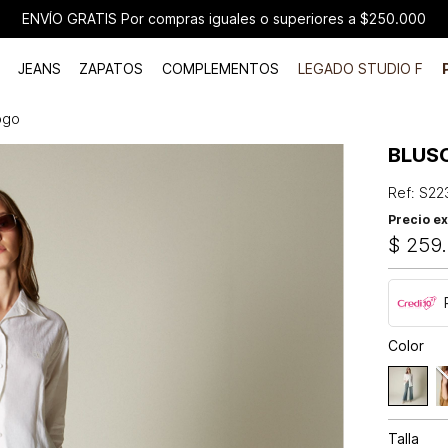
ENVÍO GRATIS Por compras iguales o superiores a $250.000
JEANS
ZAPATOS
COMPLEMENTOS
LEGADO STUDIO F
ogo
BLUS
Ref
:
S22
Precio ex
$
259
.
Color
Talla