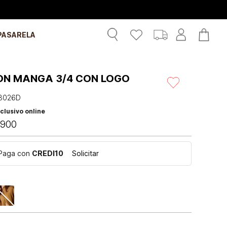
PASARELA
ON MANGA 3/4 CON LOGO
3026D
clusivo online
900
Paga con
CREDI10
Solicitar