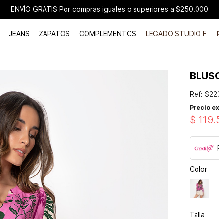
ENVÍO GRATIS Por compras iguales o superiores a $250.000
JEANS
ZAPATOS
COMPLEMENTOS
LEGADO STUDIO F
BLUS
Ref
:
S22
Precio ex
$
119
.
Color
Talla