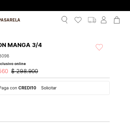
PASARELA
ON MANGA 3/4
3098
clusivo online
560
$
298
.
900
Paga con
CREDI10
Solicitar