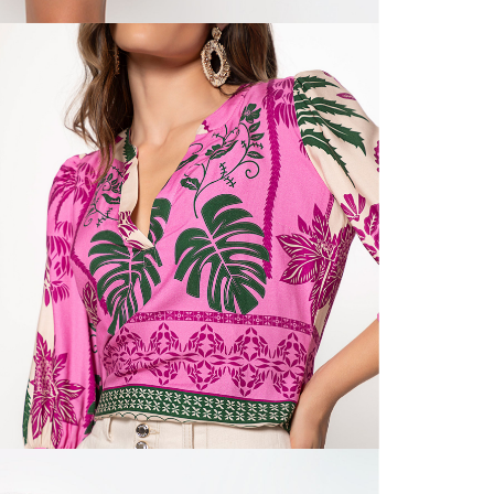
N
mayorista
de compra
que fue e
N
a través
de (15) d
L
Devoluc
S
mismo em
empaque d
empaque 
N
no se vea
El costo 
N
Recuerda 
agente de
posterior
acordada