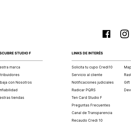
SCUBRE STUDIO F
LINKS DE INTERÉS
estra marca
Solicita tu cupo Credi10
Mapa
stribuidores
Servicio al cliente
Ras
abaja con Nosotros
Notificaciones judiciales
Gift
fiabilidad
Radicar PQRS
Dev
estras tiendas
Ten Card Studio F
Preguntas Frecuentes
Canal de Transparencia
Recaudo Credi 10