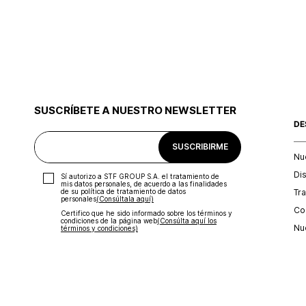
SUSCRÍBETE A NUESTRO NEWSLETTER
DE
SUSCRIBIRME
Nu
Di
Sí autorizo a STF GROUP S.A. el tratamiento de
mis datos personales, de acuerdo a las finalidades
Tr
de su política de tratamiento de datos
personales‎
(Consúltala aquí)
Con
Certifico que he sido informado sobre los términos y
condiciones de la página web‎
(Consúlta aquí los
Nu
términos y condiciones)