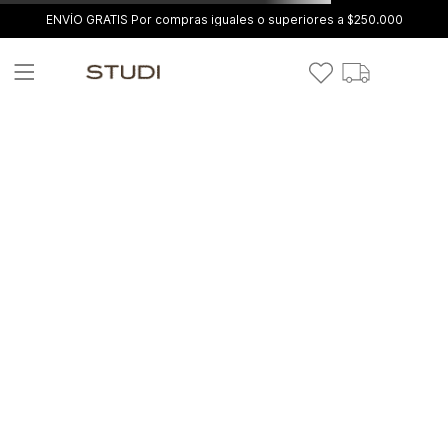
ENVÍO GRATIS Por compras iguales o superiores a $250.000