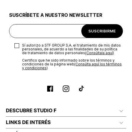
utilizar el mismo empaque en que te entregamos tu pedido o
utilizar un empaque de tu preferencia, sin embargo es
SUSCRÍBETE A NUESTRO NEWSLETTER
importante que el empaque sea el adecuado según la
naturaleza del producto para que no se vea afectada su
integridad durante el proceso de transporte. El costo del
SUSCRIBIRME
transporte será asumido por STF GROUP S.A.
Recuerda que para el trámite del envío deberás contactarte
Sí autorizo a STF GROUP S.A. el tratamiento de mis datos
con un agente de servicio al cliente quien te indicará los
personales, de acuerdo a las finalidades de su política
pasos a seguir y posteriormente programará la recogida del
de tratamiento de datos personales‎
(Consúltala aquí)
producto en la dirección acordada.
Certifico que he sido informado sobre los términos y
condiciones de la página web‎
(Consúlta aquí los términos
y condiciones)
DESCUBRE STUDIO F
LINKS DE INTERÉS