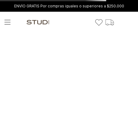
ENVÍO GRATIS Por compras iguales o superiores a $250.000