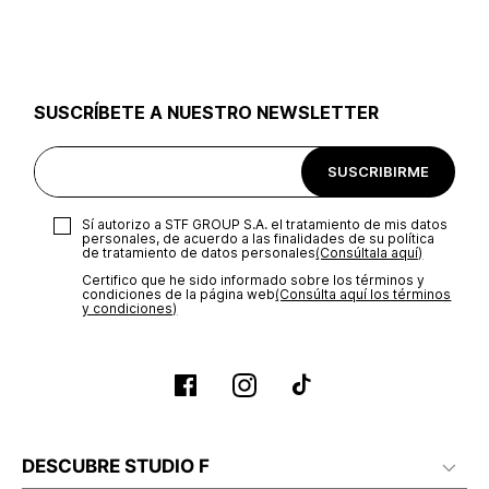
utilizar el mismo empaque en que te entregamos tu pedido o
utilizar un empaque de tu preferencia, sin embargo es
importante que el empaque sea el adecuado según la
naturaleza del producto para que no se vea afectada su
integridad durante el proceso de transporte. El costo del
SUSCRÍBETE A NUESTRO NEWSLETTER
transporte será asumido por STF GROUP S.A.
Recuerda que para el trámite del envío deberás contactarte
SUSCRIBIRME
con un agente de servicio al cliente quien te indicará los
pasos a seguir y posteriormente programará la recogida del
producto en la dirección acordada.
Sí autorizo a STF GROUP S.A. el tratamiento de mis datos
personales, de acuerdo a las finalidades de su política
de tratamiento de datos personales‎
(Consúltala aquí)
Certifico que he sido informado sobre los términos y
condiciones de la página web‎
(Consúlta aquí los términos
y condiciones)
DESCUBRE STUDIO F