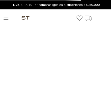
ENVÍO GRATIS Por compras iguales o superiores a $250.000