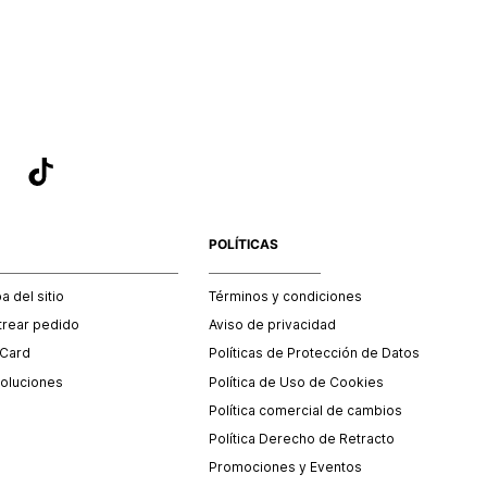
sea el adecuado según la naturaleza del producto para que
 afectada su integridad durante el proceso de transporte.
del transporte será asumido por STF GROUP S.A.
que para el trámite del envío deberás contactarte con un
 servicio al cliente quien te indicará los pasos a seguir y
mente programará la recogida del producto en la dirección
.
POLÍTICAS
 del sitio
Términos y condiciones
trear pedido
Aviso de privacidad
 Card
Políticas de Protección de Datos
oluciones
Política de Uso de Cookies
Política comercial de cambios
Política Derecho de Retracto
Promociones y Eventos