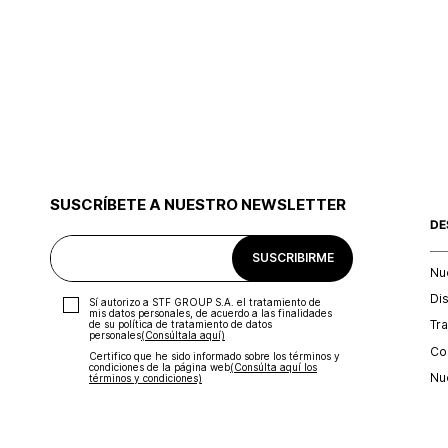
SUSCRÍBETE A NUESTRO NEWSLETTER
DE
SUSCRIBIRME
Nu
Di
Sí autorizo a STF GROUP S.A. el tratamiento de
mis datos personales, de acuerdo a las finalidades
Tr
de su política de tratamiento de datos
personales‎
(Consúltala aquí)
Con
Certifico que he sido informado sobre los términos y
condiciones de la página web‎
(Consúlta aquí los
Nu
términos y condiciones)