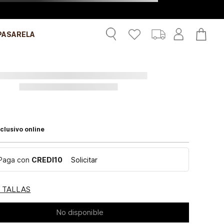
PASARELA
clusivo online
Paga con
CREDI10
Solicitar
E TALLAS
No disponible