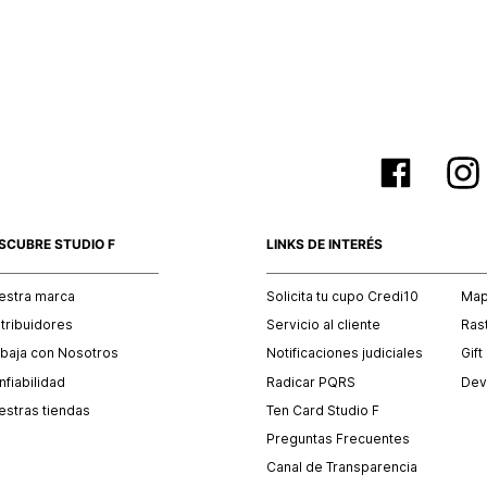
empaque 
no se vea
El costo 
Recuerda 
agente de
posterior
acordada
SCUBRE STUDIO F
LINKS DE INTERÉS
estra marca
Solicita tu cupo Credi10
Mapa
stribuidores
Servicio al cliente
Ras
abaja con Nosotros
Notificaciones judiciales
Gift
fiabilidad
Radicar PQRS
Dev
estras tiendas
Ten Card Studio F
Preguntas Frecuentes
Canal de Transparencia