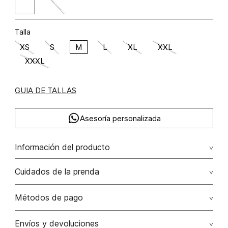
Talla
XS
S
M
L
XL
XXL
XXXL
GUIA DE TALLAS
Asesoría personalizada
Información del producto
Poliamida 90% elastano 10%
Cuidados de la prenda
No dejar en remojo /lavar por separado / no utilizar
Métodos de pago
detergentes con cloro / no retorcer / exprimir/ secado a
la sombra
Tarjetas de crédito: Visa, Dinners, Master Card y American
Envíos y devoluciones