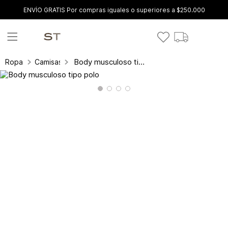
ENVÍO GRATIS Por compras iguales o superiores a $250.000
Body musculoso tipo polo
Ropa
Camisas y blusas