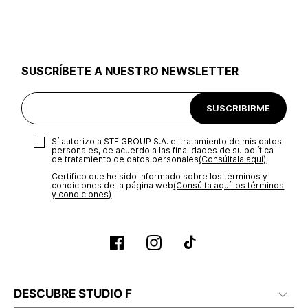
utilizar el mismo empaque en que te entregamos tu pedido o
utilizar un empaque de tu preferencia, sin embargo es
importante que el empaque sea el adecuado según la
naturaleza del producto para que no se vea afectada su
integridad durante el proceso de transporte. El costo del
SUSCRÍBETE A NUESTRO NEWSLETTER
transporte será asumido por STF GROUP S.A.
Recuerda que para el trámite del envío deberás contactarte
SUSCRIBIRME
con un agente de servicio al cliente quien te indicará los
pasos a seguir y posteriormente programará la recogida del
producto en la dirección acordada.
Sí autorizo a STF GROUP S.A. el tratamiento de mis datos
personales, de acuerdo a las finalidades de su política
de tratamiento de datos personales‎
(Consúltala aquí)
Certifico que he sido informado sobre los términos y
condiciones de la página web‎
(Consúlta aquí los términos
y condiciones)
DESCUBRE STUDIO F