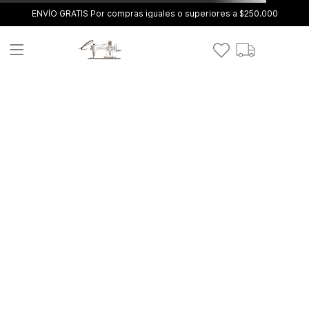
ENVÍO GRATIS Por compras iguales o superiores a $250.000