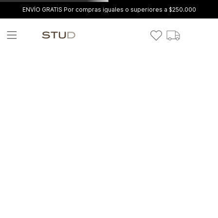
ENVÍO GRATIS Por compras iguales o superiores a $250.000