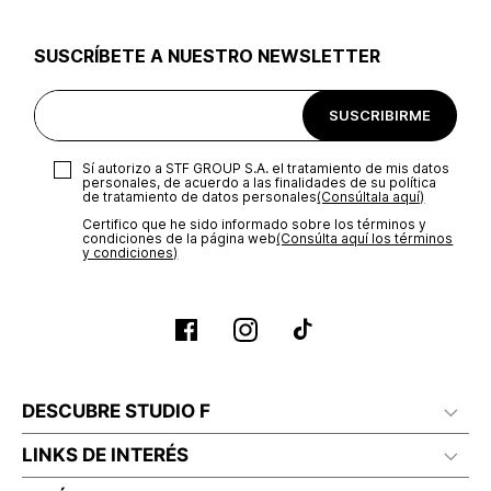
utilizar el mismo empaque en que te entregamos tu pedido o
utilizar un empaque de tu preferencia, sin embargo es
SUSCRÍBETE A NUESTRO NEWSLETTER
importante que el empaque sea el adecuado según la
naturaleza del producto para que no se vea afectada su
integridad durante el proceso de transporte. El costo del
SUSCRIBIRME
transporte será asumido por STF GROUP S.A.
Recuerda que para el trámite del envío deberás contactarte
Sí autorizo a STF GROUP S.A. el tratamiento de mis datos
con un agente de servicio al cliente quien te indicará los
personales, de acuerdo a las finalidades de su política
pasos a seguir y posteriormente programará la recogida del
de tratamiento de datos personales‎
(Consúltala aquí)
producto en la dirección acordada.
Certifico que he sido informado sobre los términos y
condiciones de la página web‎
(Consúlta aquí los términos
y condiciones)
DESCUBRE STUDIO F
LINKS DE INTERÉS