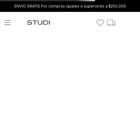
ENVÍO GRATIS Por compras iguales o superiores a $250.000