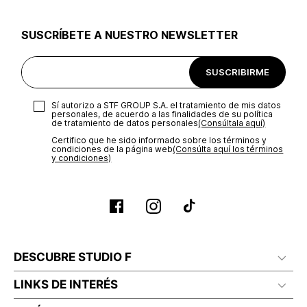
utilizar el mismo empaque en que te entregamos tu pedido o
utilizar un empaque de tu preferencia, sin embargo es
SUSCRÍBETE A NUESTRO NEWSLETTER
importante que el empaque sea el adecuado según la
naturaleza del producto para que no se vea afectada su
integridad durante el proceso de transporte. El costo del
SUSCRIBIRME
transporte será asumido por STF GROUP S.A.
Recuerda que para el trámite del envío deberás contactarte
Sí autorizo a STF GROUP S.A. el tratamiento de mis datos
con un agente de servicio al cliente quien te indicará los
personales, de acuerdo a las finalidades de su política
pasos a seguir y posteriormente programará la recogida del
de tratamiento de datos personales‎
(Consúltala aquí)
producto en la dirección acordada.
Certifico que he sido informado sobre los términos y
condiciones de la página web‎
(Consúlta aquí los términos
y condiciones)
DESCUBRE STUDIO F
LINKS DE INTERÉS