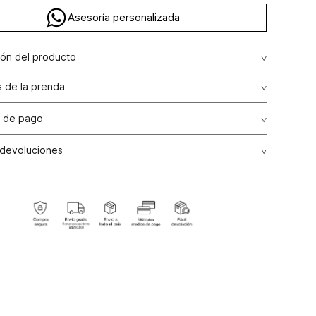
Asesoría personalizada
ión del producto
 de la prenda
 de pago
de crédito: Visa, Dinners, Master Card y American Express.
 devoluciones
débito: Maestro, Electron.
s
: Si deseas hacer el cambio de alguno de nuestros
go bancario y Efecty.
, lo puedes hacer de dos maneras: En cualquiera de
tiendas STUDIO F del país excepto franquicias, tiendas
s y tiendas ubicadas en Falabella; presentando tu factura
, en un plazo calendario de (30) días luego de la fecha en
fectuada la compra, (consulta aquí la tienda más cercana) o
 de nuestra página web
www.studiof.com.co
, en un plazo
ías calendario luego de la entrega del producto.
ión
: Para hacer la devolución del envío puedes utilizar el
paque en que te entregamos tu pedido o utilizar un
e tu preferencia, sin embargo es importante que el