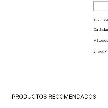
Informac
Cuidados
Métodos
Tarjetas 
Envíos y
Tarjetas 
Cambio
Otros: Pa
productos
nuestras 
mayorista
de compra
que fue e
a través
de (15) d
PRODUCTOS RECOMENDADOS
Devoluc
mismo em
empaque d