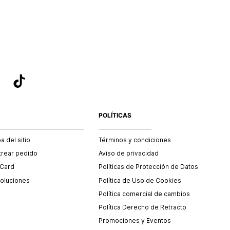
sea el adecuado según la naturaleza del producto para que
 afectada su integridad durante el proceso de transporte.
del transporte será asumido por STF GROUP S.A.
que para el trámite del envío deberás contactarte con un
 servicio al cliente quien te indicará los pasos a seguir y
mente programará la recogida del producto en la dirección
.
POLÍTICAS
 del sitio
Términos y condiciones
trear pedido
Aviso de privacidad
 Card
Políticas de Protección de Datos
oluciones
Política de Uso de Cookies
Política comercial de cambios
Política Derecho de Retracto
Promociones y Eventos