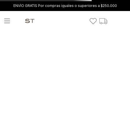
ENVÍO GRATIS Por compras iguales o superiores a $250.000