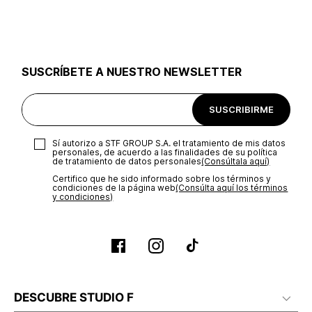
utilizar el mismo empaque en que te entregamos tu pedido o
utilizar un empaque de tu preferencia, sin embargo es
importante que el empaque sea el adecuado según la
naturaleza del producto para que no se vea afectada su
integridad durante el proceso de transporte. El costo del
SUSCRÍBETE A NUESTRO NEWSLETTER
transporte será asumido por STF GROUP S.A.
Recuerda que para el trámite del envío deberás contactarte
SUSCRIBIRME
con un agente de servicio al cliente quien te indicará los
pasos a seguir y posteriormente programará la recogida del
producto en la dirección acordada.
Sí autorizo a STF GROUP S.A. el tratamiento de mis datos
personales, de acuerdo a las finalidades de su política
de tratamiento de datos personales‎
(Consúltala aquí)
Certifico que he sido informado sobre los términos y
condiciones de la página web‎
(Consúlta aquí los términos
y condiciones)
DESCUBRE STUDIO F