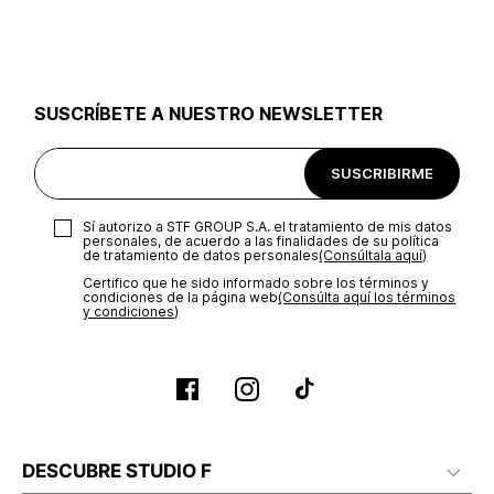
utilizar el mismo empaque en que te entregamos tu pedido o
utilizar un empaque de tu preferencia, sin embargo es
importante que el empaque sea el adecuado según la
naturaleza del producto para que no se vea afectada su
integridad durante el proceso de transporte. El costo del
SUSCRÍBETE A NUESTRO NEWSLETTER
transporte será asumido por STF GROUP S.A.
Recuerda que para el trámite del envío deberás contactarte
SUSCRIBIRME
con un agente de servicio al cliente quien te indicará los
pasos a seguir y posteriormente programará la recogida del
producto en la dirección acordada.
Sí autorizo a STF GROUP S.A. el tratamiento de mis datos
personales, de acuerdo a las finalidades de su política
de tratamiento de datos personales‎
(Consúltala aquí)
Certifico que he sido informado sobre los términos y
condiciones de la página web‎
(Consúlta aquí los términos
y condiciones)
DESCUBRE STUDIO F