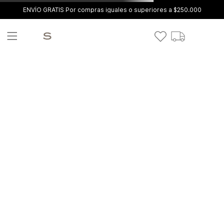
ENVÍO GRATIS Por compras iguales o superiores a $250.000