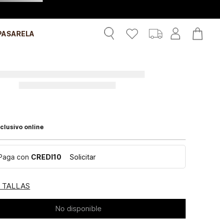
PASARELA
clusivo online
Paga con
CREDI10
Solicitar
E TALLAS
No disponible