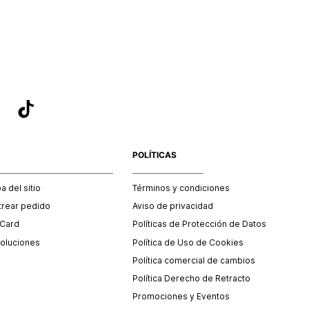
sea el adecuado según la naturaleza del producto para que
 afectada su integridad durante el proceso de transporte.
del transporte será asumido por STF GROUP S.A.
que para el trámite del envío deberás contactarte con un
 servicio al cliente quien te indicará los pasos a seguir y
mente programará la recogida del producto en la dirección
.
POLÍTICAS
 del sitio
Términos y condiciones
trear pedido
Aviso de privacidad
 Card
Políticas de Protección de Datos
oluciones
Política de Uso de Cookies
Política comercial de cambios
Política Derecho de Retracto
Promociones y Eventos