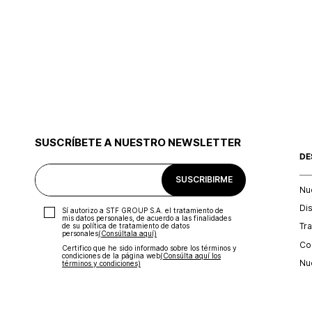
SUSCRÍBETE A NUESTRO NEWSLETTER
DE
SUSCRIBIRME
Nu
Di
Sí autorizo a STF GROUP S.A. el tratamiento de
mis datos personales, de acuerdo a las finalidades
Tr
de su política de tratamiento de datos
personales‎
(Consúltala aquí)
Con
Certifico que he sido informado sobre los términos y
condiciones de la página web‎
(Consúlta aquí los
Nu
términos y condiciones)