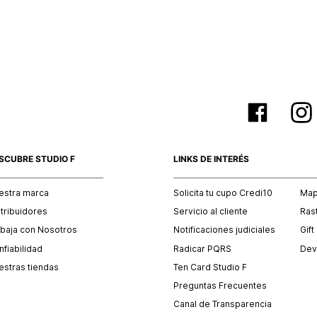
empaque 
no se vea
El costo 
Recuerda 
agente de
posterior
acordada
SCUBRE STUDIO F
LINKS DE INTERÉS
estra marca
Solicita tu cupo Credi10
Mapa
stribuidores
Servicio al cliente
Ras
abaja con Nosotros
Notificaciones judiciales
Gift
fiabilidad
Radicar PQRS
Dev
estras tiendas
Ten Card Studio F
Preguntas Frecuentes
Canal de Transparencia