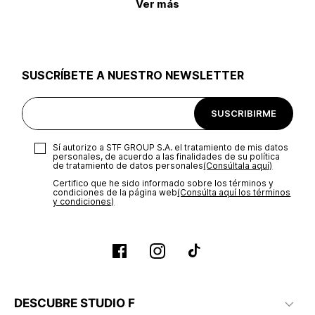
Ver más
SUSCRÍBETE A NUESTRO NEWSLETTER
SUSCRIBIRME
Sí autorizo a STF GROUP S.A. el tratamiento de mis datos
personales, de acuerdo a las finalidades de su política
de tratamiento de datos personales‎
(Consúltala aquí)
Certifico que he sido informado sobre los términos y
condiciones de la página web‎
(Consúlta aquí los términos
y condiciones)
DESCUBRE STUDIO F