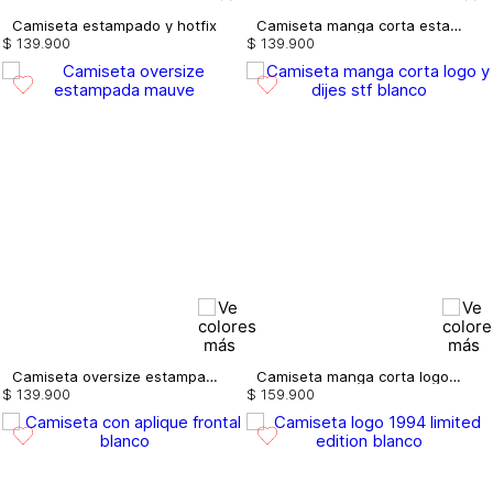
Camiseta estampado y hotfix
Camiseta manga corta estampado repujado
$
139
.
900
$
139
.
900
Camiseta oversize estampada
Camiseta manga corta logo y dijes stf
$
139
.
900
$
159
.
900