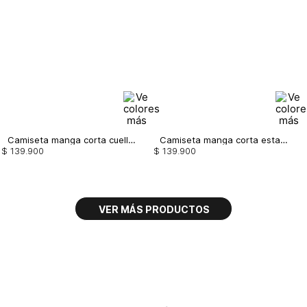
Camiseta manga corta cuello redondo
Camiseta manga corta estampado repujado
$
139
.
900
$
139
.
900