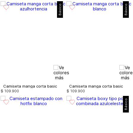
Básico
Básico
Camiseta manga corta basic
Camiseta manga corta basic
$
109
.
900
$
109
.
900
Básico