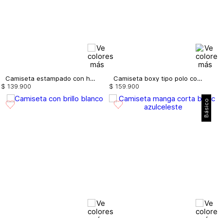
Camiseta estampado con hotfix
Camiseta boxy tipo polo combinada
$
139
.
900
$
159
.
900
Básico