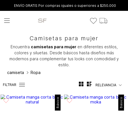
ENVÍO GRATIS Por compras iguales o superiores a $250.000
Camisetas para mujer
Encuentra
camisetas para mujer
en diferentes estilos,
colores y siluetas. Desde básicos hasta diseños más
modernos para complementar tus looks con comodidad y
estilo.
camiseta
Ropa
FILTRAR
RELEVANCIA
Básico
Básico