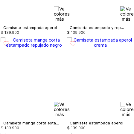
Camiseta estampada aperol
Camiseta estampado y repujado
$
139
.
900
$
139
.
900
Camiseta manga corta estampado repujado
Camiseta estampada aperol
$
139
.
900
$
139
.
900