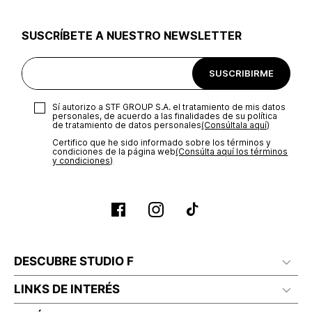
utilizar el mismo empaque en que te entregamos tu pedido o
utilizar un empaque de tu preferencia, sin embargo es
SUSCRÍBETE A NUESTRO NEWSLETTER
importante que el empaque sea el adecuado según la
naturaleza del producto para que no se vea afectada su
integridad durante el proceso de transporte. El costo del
SUSCRIBIRME
transporte será asumido por STF GROUP S.A.
Recuerda que para el trámite del envío deberás contactarte
Sí autorizo a STF GROUP S.A. el tratamiento de mis datos
con un agente de servicio al cliente quien te indicará los
personales, de acuerdo a las finalidades de su política
pasos a seguir y posteriormente programará la recogida del
de tratamiento de datos personales‎
(Consúltala aquí)
producto en la dirección acordada.
Certifico que he sido informado sobre los términos y
condiciones de la página web‎
(Consúlta aquí los términos
y condiciones)
DESCUBRE STUDIO F
LINKS DE INTERÉS