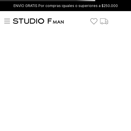
ENVÍO GRATIS Por compras iguales o superiores a $250.000