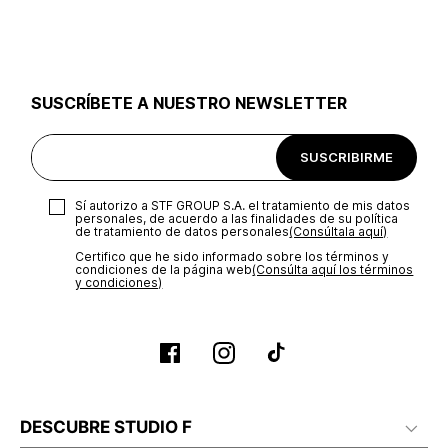
utilizar el mismo empaque en que te entregamos tu pedido o
utilizar un empaque de tu preferencia, sin embargo es
importante que el empaque sea el adecuado según la
naturaleza del producto para que no se vea afectada su
integridad durante el proceso de transporte. El costo del
SUSCRÍBETE A NUESTRO NEWSLETTER
transporte será asumido por STF GROUP S.A.
Recuerda que para el trámite del envío deberás contactarte
SUSCRIBIRME
con un agente de servicio al cliente quien te indicará los
pasos a seguir y posteriormente programará la recogida del
producto en la dirección acordada.
Sí autorizo a STF GROUP S.A. el tratamiento de mis datos
personales, de acuerdo a las finalidades de su política
de tratamiento de datos personales‎
(Consúltala aquí)
Certifico que he sido informado sobre los términos y
condiciones de la página web‎
(Consúlta aquí los términos
y condiciones)
DESCUBRE STUDIO F