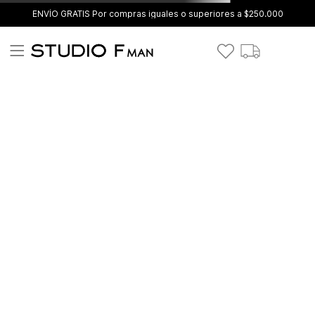
ENVÍO GRATIS Por compras iguales o superiores a $250.000