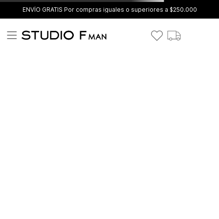
ENVÍO GRATIS Por compras iguales o superiores a $250.000