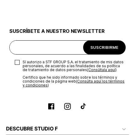
utilizar el mismo empaque en que te entregamos tu pedido o
utilizar un empaque de tu preferencia, sin embargo es
importante que el empaque sea el adecuado según la
naturaleza del producto para que no se vea afectada su
integridad durante el proceso de transporte. El costo del
SUSCRÍBETE A NUESTRO NEWSLETTER
transporte será asumido por STF GROUP S.A.
Recuerda que para el trámite del envío deberás contactarte
SUSCRIBIRME
con un agente de servicio al cliente quien te indicará los
pasos a seguir y posteriormente programará la recogida del
producto en la dirección acordada.
Sí autorizo a STF GROUP S.A. el tratamiento de mis datos
personales, de acuerdo a las finalidades de su política
de tratamiento de datos personales‎
(Consúltala aquí)
Certifico que he sido informado sobre los términos y
condiciones de la página web‎
(Consúlta aquí los términos
y condiciones)
DESCUBRE STUDIO F